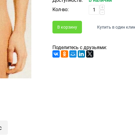
Доступность:
В наличии
+
Кол-во:
−
В корзину
Купить в один кли
Поделитесь с друзьями:
с