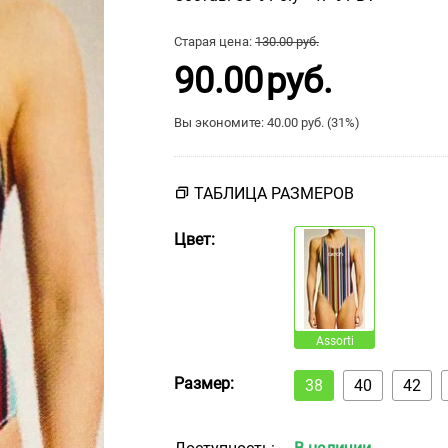
Старая цена:
130.00
руб.
90.00
руб.
Вы экономите:
40.00
руб. (
31
%)
ТАБЛИЦА РАЗМЕРОВ
Цвет:
Assorti
Размер:
38
40
42