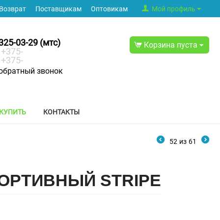
Возврат
Поставщикам
Оптовикам
Мой профиль
325-03-29 (мтс)
Корзина пуста
+375-
+375-
обратный звонок
 КУПИТЬ
КОНТАКТЫ
52
из
61
ОРТИВНЫЙ STRIPE