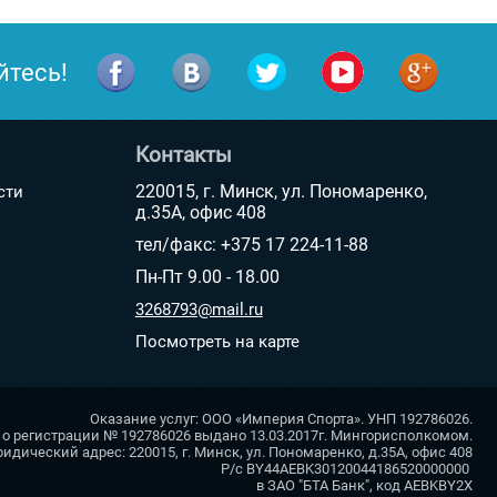
йтесь!
Контакты
220015, г. Минск, ул. Пономаренко,
сти
д.35А, офис 408
тел/факс: +375 17 224-11-88
Пн-Пт 9.00 - 18.00
3268793@mail.ru
Посмотреть на карте
Оказание услуг: ООО «Империя Спорта». УНП 192786026.
 о регистрации № 192786026 выдано 13.03.2017г. Мингорисполкомом.
идический адрес: 220015, г. Минск, ул. Пономаренко, д.35А, офис 408
Р/с BY44AEBK30120044186520000000
в ЗАО "БТА Банк", код AEBKBY2X