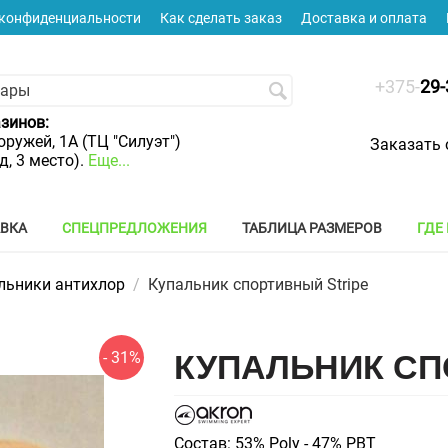
 конфиденциальности
Как сделать заказ
Доставка и оплата
+375-
29-
зинов:
оружей, 1А (ТЦ "Силуэт")
Заказать 
яд, 3 место).
Еще...
АВКА
СПЕЦПРЕДЛОЖЕНИЯ
ТАБЛИЦА РАЗМЕРОВ
ГДЕ
льники антихлор
/
Купальник спортивный Stripe
- 31%
КУПАЛЬНИК СП
Состав: 53% Poly - 47% PBT