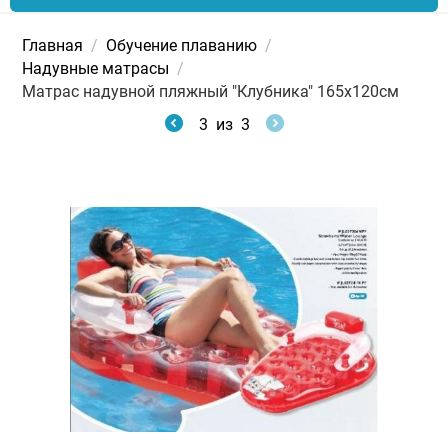
Главная
/
Обучение плаванию
/
Надувные матрасы
/
Матраc надувной пляжный "Клубника" 165х120см
3
из
3