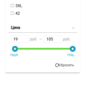
3XL
42
44
Цена
46
48
руб. –
руб.
4XL
50
19руб.
105руб.
52
Сбросить
56
5XL
6XL
8 лет
8/а
L