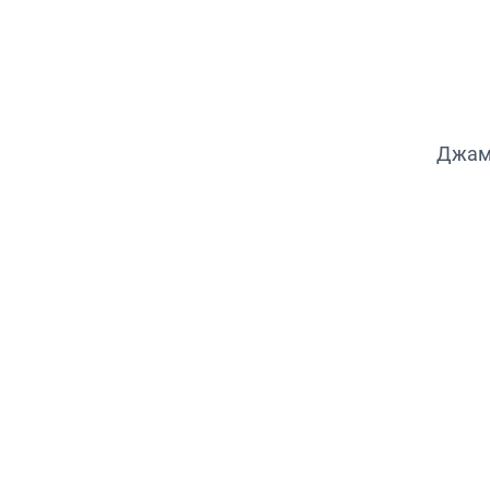
M
S
X
XL
XS
Джам
XXL
XXS