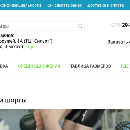
 конфиденциальности
Как сделать заказ
Доставка и оплата
+375-
29-
зинов:
оружей, 1А (ТЦ "Силуэт")
Заказать 
яд, 3 место).
Еще...
АВКА
СПЕЦПРЕДЛОЖЕНИЯ
ТАБЛИЦА РАЗМЕРОВ
ГДЕ
и шорты