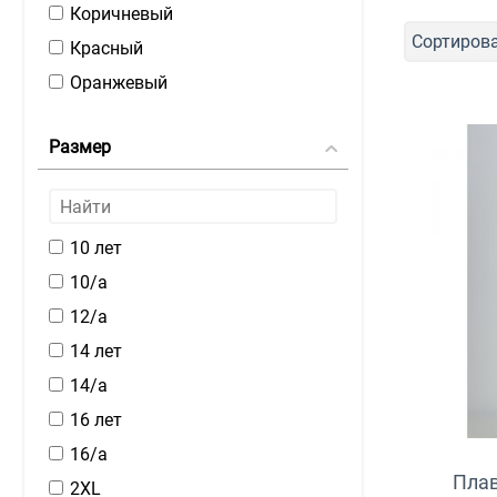
Коричневый
Сортирова
Красный
Оранжевый
Серый
Размер
Синий
Темно-синий
Черный
10 лет
Чёрный-красный
10/а
12/а
14 лет
14/а
16 лет
16/а
Пла
2XL