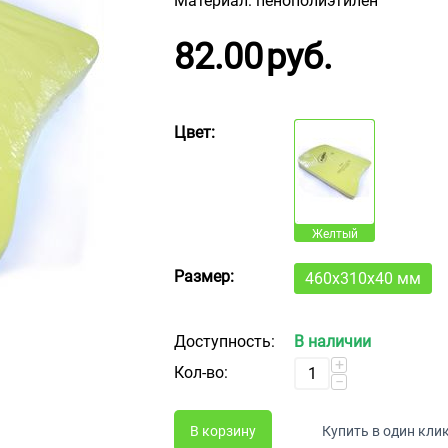
Материал: пенополиэтилен
82.00
руб.
Цвет:
Желтый
Размер:
460х310х40 мм
Доступность:
В наличии
+
Кол-во:
−
В корзину
Купить в один кли