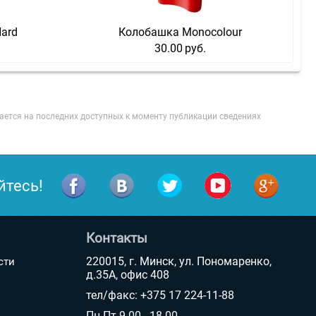
Hard
Колобашка Monocolour
30.00
руб.
ается на последних доступных к моменту публикации сведениях
йтесь!
Контакты
220015, г. Минск, ул. Пономаренко,
сти
д.35А, офис 408
тел/факс: +375 17 224-11-88
Пн-Пт 9.00 - 18.00