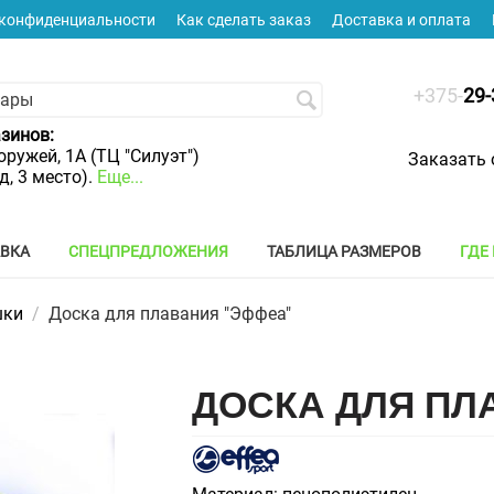
 конфиденциальности
Как сделать заказ
Доставка и оплата
+375-
29-
зинов:
оружей, 1А (ТЦ "Силуэт")
Заказать 
яд, 3 место).
Еще...
АВКА
СПЕЦПРЕДЛОЖЕНИЯ
ТАБЛИЦА РАЗМЕРОВ
ГДЕ
шки
/
Доска для плавания "Эффеа"
ДОСКА ДЛЯ ПЛ