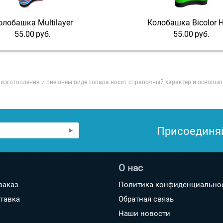
олобашка Multilayer
Колобашка Bicolor 
55.00
руб.
55.00
руб.
е изготовления и внешнем виде товара носит справочный характер и основыв
Присоединя
О нас
заказ
Политика конфиденциально
ставка
Обратная связь
Наши новости