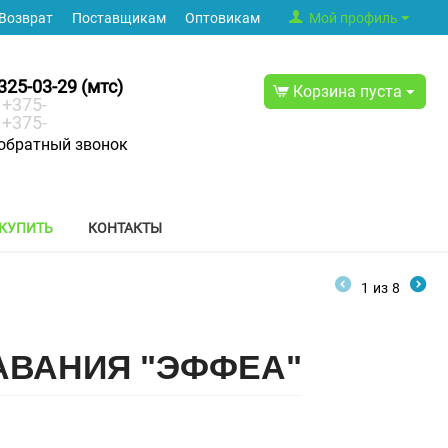
Возврат
Поставщикам
Оптовикам
Мой профиль
325-03-29 (мтс)
Корзина пуста
+375-
+375-
обратный звонок
 КУПИТЬ
КОНТАКТЫ
1
из
8
АВАНИЯ "ЭФФЕА"